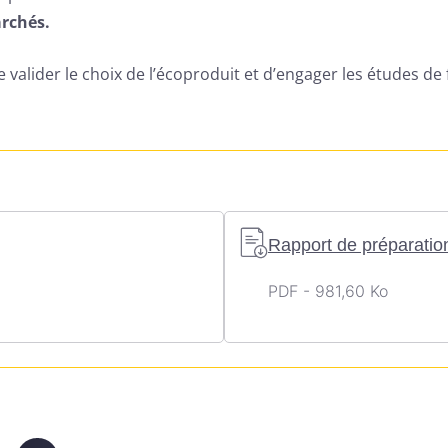
archés.
valider le choix de l’écoproduit et d’engager les études de 
Rapport de préparation
PDF - 981,60 Ko
la collecte et l'utilisation de mes données personnelles co
de Confidentialité
.
e fichier
Annuler