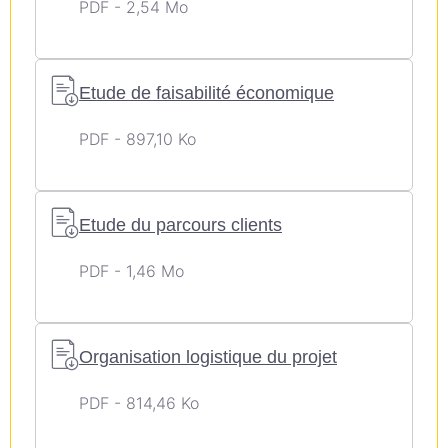
l'utilisation de mes
PDF - 2,54 Mo
données personnelles
conformément à la
Politique de
Etude de faisabilité économique
Confidentialité
.
Télécharger le
Annuler
PDF - 897,10 Ko
fichier
Etude du parcours clients
PDF - 1,46 Mo
Organisation logistique du projet
PDF - 814,46 Ko