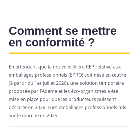
J'accepte la collecte et
l'utilisation de mes
données personnelles
conformément à la
Comment se mettre
Politique de Confidentialité
.
en conformité ?
Télécharger le
Annuler
fichier
En attendant que la nouvelle filière REP relative aux
emballages professionnels (EPRO) soit mise en œuvre
(à partir du 1er juillet 2026), une solution temporaire
proposée par l’Ademe et les éco-organismes a été
mise en place pour que les producteurs puissent
déclarer en 2026 leurs emballages professionnels mis
sur le marché en 2025.